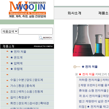
★ 전자 저울
★ 온도계
★ 압력계
★ 전자 저울
★ 유량계
★ 전자 저울
카테고리 
수질 | 수분 | 당도 | 염도계
저하중 전자저울
|
저하
|
계량 프린터
|
라벨 용
가스 | 환경 | 풍속계
휴대용 소형 전자저울
|
조도 | 색차 | 소음 | 진동계
격 표시 전자저울
|
매장
길이 | 측정공구
볍고 계량판이 넓은 전
회전 | 경도계 | 검사경 | 확대경
리점
|
★ 전자저울 재고 보
실험기구 | 이화학기기