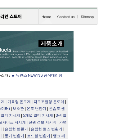
소개 /
★ 뉴인스 NEWINS 공식대리점
도계
|
기록형 온도계
|
각도조절형 온도계
|
스미터)
|
보호관
|
온도 변환기
|
온습도 센
 멀티 지시계
|
5채널 멀티 지시계
|
3색 멀
모자이크 지시계
|
전원 경보 지시계
|
가변
기
|
슬림형 변환기
|
슬림형 펄스 변환기
|
기
|
동기 변환기
|
로드셀 변환기
|
탱크 레