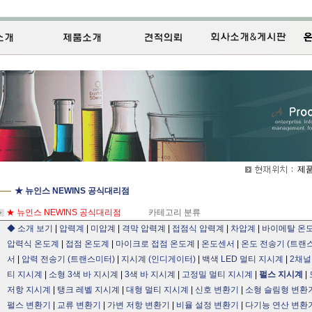
제품
★ 뉴인스 NEWINS 공식대리점
★ 뉴인스 NEWINS 공식대리점
카테고리 분류
◆ 소개 보기
|
압력계
|
미압계
|
격막 압력계
|
접점식 압력계
|
차압계
|
바이메탈 온
압력식 온도계
|
접점 온도계
|
마이크로 접점 온도계
|
온도센서
|
온도 전송기 (트랜
서
|
압력 전송기 (트랜스미터)
|
지시계 (인디게이터)
|
백색 LED 멀티 지시계
|
2채널
티 지시계
|
소형 3색 바 지시계
|
3색 바 지시계
|
고정밀 멀티 지시계
|
펄스 지시계
|
저항 지시계
|
탱크 레벨 지시계
|
대형 멀티 지시계
|
신호 변환기
|
소형 슬림형 변환
펄스 변환기
|
교류 변환기
|
가변 저항 변환기
|
비율 설정 변환기
|
다기능 연산 변환