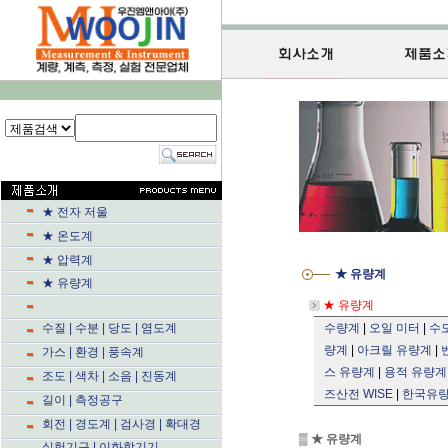
★ 전자 저울
★ 온도계
★ 압력계
★ 
★ 유량계
★ 유
수질 | 수분 | 당도 | 염도계
수량계
|
오일 미터
|
수
량계
|
아크릴 유량계
|
가스 | 환경 | 풍속계
스 유량계
|
용적 유량계
조도 | 색차 | 소음 | 진동계
즈산전 WISE
|
한국유량계
길이 | 측정공구
회전 | 경도계 | 검사경 | 확대경
▒
★ 유
실험기구 | 이화학기기